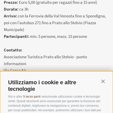
Prezzo:
Euro 5,00 (gratuito per ragazzi fino a 15 anni)
Durata:
ca 3h
Arrivo:
con la Ferrovia della Val Venosta fino a Spondigna,
poi con l'autobus 271 fino a Prato allo Stelvio (Piazza
Municipale)
Partecipanti:
min. 5 persone, mass. 15 persone
Contatto:
Associazione Turistica Prato allo Stelvio - punto
informazioni
Via Croce 4/c
I-39026 Prato allo Stelvio
Utilizziamo i cookie e altre
Contin
Tel. 0473 61 60 34
tecnologie
office@prad.info
Noi e altre
5 terze parti
selezionate utilizziamo cookie e tecnologie
simili. Questi strumenti sono essenziali per garantire la fruizione dei
contenuti digitali, migliorare la navigazione e, previo tuo consenso,
per scopi pubblicitari. Ad esempio, potremmo utilizzare i tuoi dati per