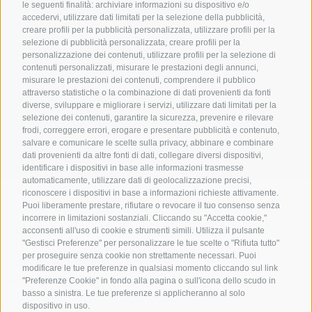
le seguenti finalità: archiviare informazioni su dispositivo e/o
accedervi, utilizzare dati limitati per la selezione della pubblicità,
creare profili per la pubblicità personalizzata, utilizzare profili per la
selezione di pubblicità personalizzata, creare profili per la
personalizzazione dei contenuti, utilizzare profili per la selezione di
contenuti personalizzati, misurare le prestazioni degli annunci,
misurare le prestazioni dei contenuti, comprendere il pubblico
UFFICIO PER IL PARCO NAZIONALE DELLO STELVIO
attraverso statistiche o la combinazione di dati provenienti da fonti
diverse, sviluppare e migliorare i servizi, utilizzare dati limitati per la
selezione dei contenuti, garantire la sicurezza, prevenire e rilevare
SOCIAL MEDIA POLICY
|
CREDITS
|
MAPPA DEL SITO
|
COOKIE POLICY
|
PRIVACY
frodi, correggere errori, erogare e presentare pubblicità e contenuto,
|
Preferenze Cookies
salvare e comunicare le scelte sulla privacy, abbinare e combinare
dati provenienti da altre fonti di dati, collegare diversi dispositivi,
identificare i dispositivi in base alle informazioni trasmesse
automaticamente, utilizzare dati di geolocalizzazione precisi,
riconoscere i dispositivi in base a informazioni richieste attivamente.
Puoi liberamente prestare, rifiutare o revocare il tuo consenso senza
incorrere in limitazioni sostanziali. Cliccando su "Accetta cookie,"
CONTATTI
CENTRI VISITATORI
acconsenti all'uso di cookie e strumenti simili. Utilizza il pulsante
"Gestisci Preferenze" per personalizzare le tue scelte o "Rifiuta tutto"
per proseguire senza cookie non strettamente necessari. Puoi
ESPERIENZE GUIDATE
SCUOLE
modificare le tue preferenze in qualsiasi momento cliccando sul link
NELLA NATURA
"Preferenze Cookie" in fondo alla pagina o sull'icona dello scudo in
basso a sinistra. Le tue preferenze si applicheranno al solo
dispositivo in uso.