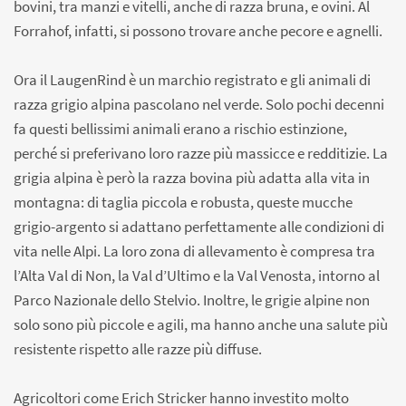
bovini, tra manzi e vitelli, anche di razza bruna, e ovini. Al
Forrahof, infatti, si possono trovare anche pecore e agnelli.
Ora il LaugenRind è un marchio registrato e gli animali di
razza grigio alpina pascolano nel verde. Solo pochi decenni
fa questi bellissimi animali erano a rischio estinzione,
perché si preferivano loro razze più massicce e redditizie. La
grigia alpina è però la razza bovina più adatta alla vita in
montagna: di taglia piccola e robusta, queste mucche
grigio-argento si adattano perfettamente alle condizioni di
vita nelle Alpi. La loro zona di allevamento è compresa tra
l’Alta Val di Non, la Val d’Ultimo e la Val Venosta, intorno al
Parco Nazionale dello Stelvio. Inoltre, le grigie alpine non
solo sono più piccole e agili, ma hanno anche una salute più
resistente rispetto alle razze più diffuse.
Agricoltori come Erich Stricker hanno investito molto