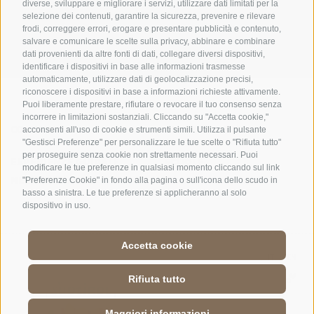
diverse, sviluppare e migliorare i servizi, utilizzare dati limitati per la
selezione dei contenuti, garantire la sicurezza, prevenire e rilevare
SOCIAL MEDIA POLICY
|
CREDITS
|
MAPPA DEL SITO
|
COOKIE POLICY
|
PRIVACY
frodi, correggere errori, erogare e presentare pubblicità e contenuto,
|
Preferenze Cookies
salvare e comunicare le scelte sulla privacy, abbinare e combinare
dati provenienti da altre fonti di dati, collegare diversi dispositivi,
identificare i dispositivi in base alle informazioni trasmesse
automaticamente, utilizzare dati di geolocalizzazione precisi,
riconoscere i dispositivi in base a informazioni richieste attivamente.
Puoi liberamente prestare, rifiutare o revocare il tuo consenso senza
incorrere in limitazioni sostanziali. Cliccando su "Accetta cookie,"
CONTATTI
CENTRI VISITATORI
acconsenti all'uso di cookie e strumenti simili. Utilizza il pulsante
"Gestisci Preferenze" per personalizzare le tue scelte o "Rifiuta tutto"
per proseguire senza cookie non strettamente necessari. Puoi
ESPERIENZE GUIDATE
SCUOLE
modificare le tue preferenze in qualsiasi momento cliccando sul link
NELLA NATURA
"Preferenze Cookie" in fondo alla pagina o sull'icona dello scudo in
basso a sinistra. Le tue preferenze si applicheranno al solo
dispositivo in uso.
Accetta cookie
DE
//
IT
//
EN
Rifiuta tutto
Maggiori informazioni