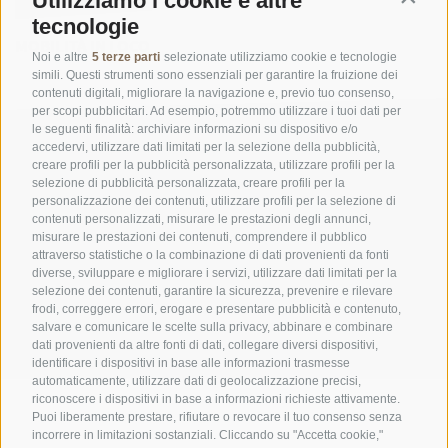
Utilizziamo i cookie e altre
Contin
tecnologie
MOBILITÀ IN LOCO
Noi e altre
5 terze parti
selezionate utilizziamo cookie e tecnologie
simili. Questi strumenti sono essenziali per garantire la fruizione dei
contenuti digitali, migliorare la navigazione e, previo tuo consenso,
per scopi pubblicitari. Ad esempio, potremmo utilizzare i tuoi dati per
le seguenti finalità: archiviare informazioni su dispositivo e/o
accedervi, utilizzare dati limitati per la selezione della pubblicità,
creare profili per la pubblicità personalizzata, utilizzare profili per la
selezione di pubblicità personalizzata, creare profili per la
personalizzazione dei contenuti, utilizzare profili per la selezione di
contenuti personalizzati, misurare le prestazioni degli annunci,
misurare le prestazioni dei contenuti, comprendere il pubblico
UFFICIO PER IL PARCO NAZIONALE DELLO STELVIO
attraverso statistiche o la combinazione di dati provenienti da fonti
diverse, sviluppare e migliorare i servizi, utilizzare dati limitati per la
SOCIAL MEDIA POLICY
|
CREDITS
|
MAPPA DEL SITO
|
COOKIE POLICY
|
PRIVACY
selezione dei contenuti, garantire la sicurezza, prevenire e rilevare
frodi, correggere errori, erogare e presentare pubblicità e contenuto,
|
Preferenze Cookies
salvare e comunicare le scelte sulla privacy, abbinare e combinare
dati provenienti da altre fonti di dati, collegare diversi dispositivi,
identificare i dispositivi in base alle informazioni trasmesse
automaticamente, utilizzare dati di geolocalizzazione precisi,
riconoscere i dispositivi in base a informazioni richieste attivamente.
Puoi liberamente prestare, rifiutare o revocare il tuo consenso senza
incorrere in limitazioni sostanziali. Cliccando su "Accetta cookie,"