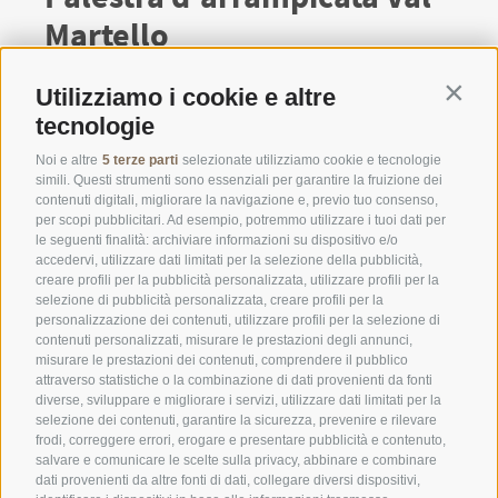
Martello
La palestra di arrampicata è stata completata nel 1993-
Utilizziamo i cookie e altre
Contin
1994 , nel 2004 ricostruito e ampliato nel 2007 . Su 300m²
tecnologie
superficie arrampicata , ognuno può trovare ...
Noi e altre
5 terze parti
selezionate utilizziamo cookie e tecnologie
simili. Questi strumenti sono essenziali per garantire la fruizione dei
LEGGI DI PIÙ
contenuti digitali, migliorare la navigazione e, previo tuo consenso,
per scopi pubblicitari. Ad esempio, potremmo utilizzare i tuoi dati per
le seguenti finalità: archiviare informazioni su dispositivo e/o
accedervi, utilizzare dati limitati per la selezione della pubblicità,
creare profili per la pubblicità personalizzata, utilizzare profili per la
selezione di pubblicità personalizzata, creare profili per la
personalizzazione dei contenuti, utilizzare profili per la selezione di
contenuti personalizzati, misurare le prestazioni degli annunci,
misurare le prestazioni dei contenuti, comprendere il pubblico
UFFICIO PER IL PARCO NAZIONALE DELLO STELVIO
attraverso statistiche o la combinazione di dati provenienti da fonti
diverse, sviluppare e migliorare i servizi, utilizzare dati limitati per la
SOCIAL MEDIA POLICY
|
CREDITS
|
MAPPA DEL SITO
|
COOKIE POLICY
|
PRIVACY
selezione dei contenuti, garantire la sicurezza, prevenire e rilevare
frodi, correggere errori, erogare e presentare pubblicità e contenuto,
|
Preferenze Cookies
salvare e comunicare le scelte sulla privacy, abbinare e combinare
dati provenienti da altre fonti di dati, collegare diversi dispositivi,