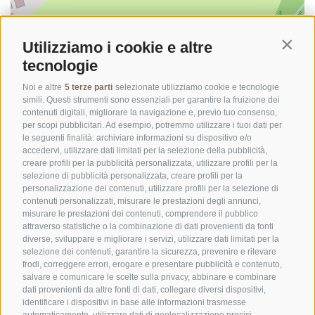
Utilizziamo i cookie e altre
Contin
tecnologie
©
OpenStreetMap
contributors
Noi e altre
5 terze parti
selezionate utilizziamo cookie e tecnologie
simili. Questi strumenti sono essenziali per garantire la fruizione dei
contenuti digitali, migliorare la navigazione e, previo tuo consenso,
per scopi pubblicitari. Ad esempio, potremmo utilizzare i tuoi dati per
le seguenti finalità: archiviare informazioni su dispositivo e/o
accedervi, utilizzare dati limitati per la selezione della pubblicità,
creare profili per la pubblicità personalizzata, utilizzare profili per la
selezione di pubblicità personalizzata, creare profili per la
personalizzazione dei contenuti, utilizzare profili per la selezione di
contenuti personalizzati, misurare le prestazioni degli annunci,
misurare le prestazioni dei contenuti, comprendere il pubblico
UFFICIO PER IL PARCO NAZIONALE DELLO STELVIO
attraverso statistiche o la combinazione di dati provenienti da fonti
diverse, sviluppare e migliorare i servizi, utilizzare dati limitati per la
selezione dei contenuti, garantire la sicurezza, prevenire e rilevare
SOCIAL MEDIA POLICY
|
CREDITS
|
MAPPA DEL SITO
|
COOKIE POLICY
|
PRIVACY
frodi, correggere errori, erogare e presentare pubblicità e contenuto,
|
Preferenze Cookies
salvare e comunicare le scelte sulla privacy, abbinare e combinare
dati provenienti da altre fonti di dati, collegare diversi dispositivi,
identificare i dispositivi in base alle informazioni trasmesse
automaticamente, utilizzare dati di geolocalizzazione precisi,