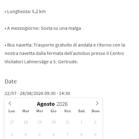
• Lunghezza: 5,2 km
• A mezzogiorno: Sosta su una malga
• Bus navetta: Trasporto gratuito di andata e ritorno con la
nostra navetta dalla fermata dell’autobus presso il Centro
Visitatori Lahnersäge a S. Gertrude.
Date
22/07 - 28/08/2026 09:30 - 14:30
Agosto
Lun
Mar
Mer
Gio
Ven
Sab
Dom
27
28
29
30
31
1
2
3
4
5
6
7
8
9