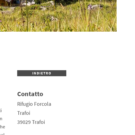
INDIETRO
Contatto
Rifugio Forcola
i
Trafoi
en
39029
Trafoi
che
sul