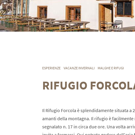
ESPERIENZE
VACANZE INVERNALI
MALGHE E RIFUGI
RIFUGIO FORCOL
Il Rifugio Forcola è splendidamente situata a 2
amanti della montagna. Il rifugio è facilmente r
segnalato n. 17 in circa due ore. Una volta arriv
invita a fermarsi. Qui potrete godere dell'aria