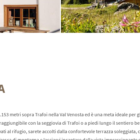
A
.153 metri sopra Trafoi nella Val Venosta ed è una meta ideale per gl
aggiungibile con la seggiovia di Trafoi o a piedi lungo il sentiero b
ati al rifugio, sarete accolti dalla confortevole terrazza soleggiata, 
 fresca di montagna e lasciarvi incantare dalla vista impressionante 