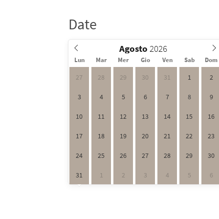
Date
Agosto
Lun
Mar
Mer
Gio
Ven
Sab
Dom
27
28
29
30
31
1
2
3
4
5
6
7
8
9
10
11
12
13
14
15
16
17
18
19
20
21
22
23
24
25
26
27
28
29
30
31
1
2
3
4
5
6