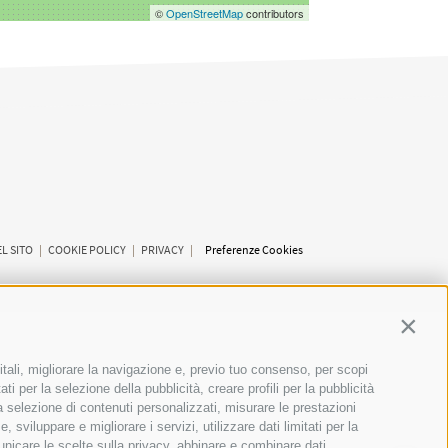
©
OpenStreetMap
contributors
L SITO
|
COOKIE POLICY
|
PRIVACY
|
Preferenze Cookies
Contin
itali, migliorare la navigazione e, previo tuo consenso, per scopi
SCUOLE
ti per la selezione della pubblicità, creare profili per la pubblicità
 la selezione di contenuti personalizzati, misurare le prestazioni
sviluppare e migliorare i servizi, utilizzare dati limitati per la
municare le scelte sulla privacy, abbinare e combinare dati