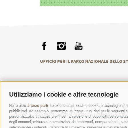
UFFICIO PER IL PARCO NAZIONALE DELLO S
Utilizziamo i cookie e altre tecnologie
Noi e altre
5 terze parti
selezionate utilizziamo cookie e tecnologie simil
CONTATTI
CENT
pubblicitari. Ad esempio, potremmo utilizzare i tuoi dati per le seguenti fin
personalizzata, utilizzare profili per la selezione di pubblicità personaliz
degli annunci, misurare le prestazioni dei contenuti, comprendere il pubbli
selezione dei contenuti, garantire la sicurezza, prevenire e rilevare frod