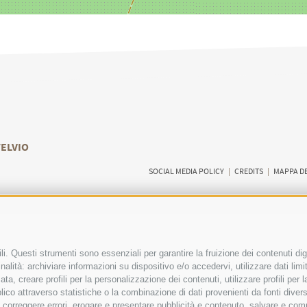
TELVIO
SOCIAL MEDIA POLICY
|
CREDITS
|
MAPPA DE
i. Questi strumenti sono essenziali per garantire la fruizione dei contenuti dig
RI VISITATORI
ESPERIENZE GUIDATE NELLA
alità: archiviare informazioni su dispositivo e/o accedervi, utilizzare dati limita
zata, creare profili per la personalizzazione dei contenuti, utilizzare profili per
NATURA
co attraverso statistiche o la combinazione di dati provenienti da fonti diverse, 
i, correggere errori, erogare e presentare pubblicità e contenuto, salvare e co