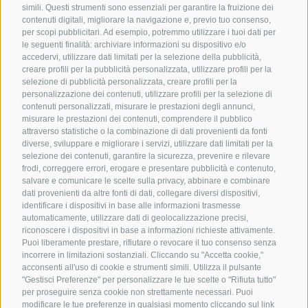
simili. Questi strumenti sono essenziali per garantire la fruizione dei
contenuti digitali, migliorare la navigazione e, previo tuo consenso,
per scopi pubblicitari. Ad esempio, potremmo utilizzare i tuoi dati per
le seguenti finalità: archiviare informazioni su dispositivo e/o
accedervi, utilizzare dati limitati per la selezione della pubblicità,
creare profili per la pubblicità personalizzata, utilizzare profili per la
selezione di pubblicità personalizzata, creare profili per la
personalizzazione dei contenuti, utilizzare profili per la selezione di
contenuti personalizzati, misurare le prestazioni degli annunci,
misurare le prestazioni dei contenuti, comprendere il pubblico
UFFICIO PER IL PARCO NAZIONALE DELLO STELVIO
attraverso statistiche o la combinazione di dati provenienti da fonti
diverse, sviluppare e migliorare i servizi, utilizzare dati limitati per la
selezione dei contenuti, garantire la sicurezza, prevenire e rilevare
SOCIAL MEDIA POLICY
|
CREDITS
|
MAPPA DEL SITO
|
COOKIE POLICY
|
PRIVACY
frodi, correggere errori, erogare e presentare pubblicità e contenuto,
|
Preferenze Cookies
salvare e comunicare le scelte sulla privacy, abbinare e combinare
dati provenienti da altre fonti di dati, collegare diversi dispositivi,
identificare i dispositivi in base alle informazioni trasmesse
automaticamente, utilizzare dati di geolocalizzazione precisi,
riconoscere i dispositivi in base a informazioni richieste attivamente.
Puoi liberamente prestare, rifiutare o revocare il tuo consenso senza
incorrere in limitazioni sostanziali. Cliccando su "Accetta cookie,"
CONTATTI
CENTRI VISITATORI
acconsenti all'uso di cookie e strumenti simili. Utilizza il pulsante
"Gestisci Preferenze" per personalizzare le tue scelte o "Rifiuta tutto"
per proseguire senza cookie non strettamente necessari. Puoi
ESPERIENZE GUIDATE
SCUOLE
modificare le tue preferenze in qualsiasi momento cliccando sul link