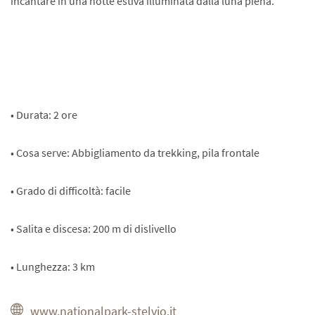
incantare in una notte estiva illuminata dalla luna piena.
• Durata: 2 ore
• Cosa serve: Abbigliamento da trekking, pila frontale
• Grado di difficoltà: facile
• Salita e discesa: 200 m di dislivello
• Lunghezza: 3 km
www.nationalpark-stelvio.it