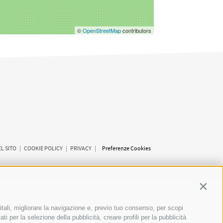
©
OpenStreetMap
contributors
L SITO
|
COOKIE POLICY
|
PRIVACY
|
Preferenze Cookies
Contin
itali, migliorare la navigazione e, previo tuo consenso, per scopi
SCUOLE
ti per la selezione della pubblicità, creare profili per la pubblicità