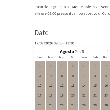
Escursione guidata sul Monte Sole in Val Venos
alle ore 09.00 presso il campo sportivo di Corce
Date
17/07/2026 09:00 - 13:30
Agosto
Lun
Mar
Mer
Gio
Ven
Sab
Dom
27
28
29
30
31
1
2
3
4
5
6
7
8
9
10
11
12
13
14
15
16
17
18
19
20
21
22
23
24
25
26
27
28
29
30