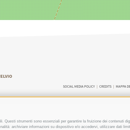
TELVIO
SOCIAL MEDIA POLICY
|
CREDITS
|
MAPPA DE
i. Questi strumenti sono essenziali per garantire la fruizione dei contenuti dig
RI VISITATORI
ESPERIENZE GUIDATE NELLA
alità: archiviare informazioni su dispositivo e/o accedervi, utilizzare dati limita