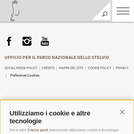
UFFICIO PER IL PARCO NAZIONALE DELLO STELVIO
SOCIAL MEDIA POLICY
|
CREDITS
|
MAPPA DEL SITO
|
COOKIE POLICY
|
PRIVACY
|
Preferenze Cookies
Utilizziamo i cookie e altre
Contin
CONTATTI
CENTRI VISITATORI
tecnologie
ESPERIENZE GUIDATE
SCUOLE
Noi e altre
5 terze parti
selezionate utilizziamo cookie e tecnologie