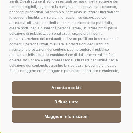
simili. Questi strumenti sono essenziali per garantire la fruizione dei
NELLA NATURA
contenuti digitali, migliorare la navigazione e, previo tuo consenso,
per scopi pubblicitari. Ad esempio, potremmo utilizzare i tuoi dati per
le seguenti finalità: archiviare informazioni su dispositivo e/o
accedervi, utilizzare dati limitati per la selezione della pubblicità,
creare profili per la pubblicità personalizzata, utilizzare profili per la
selezione di pubblicità personalizzata, creare profili per la
DE
//
IT
//
EN
personalizzazione dei contenuti, utilizzare profili per la selezione di
contenuti personalizzati, misurare le prestazioni degli annunci,
misurare le prestazioni dei contenuti, comprendere il pubblico
attraverso statistiche o la combinazione di dati provenienti da fonti
diverse, sviluppare e migliorare i servizi, utilizzare dati limitati per la
selezione dei contenuti, garantire la sicurezza, prevenire e rilevare
frodi, correggere errori, erogare e presentare pubblicità e contenuto,
salvare e comunicare le scelte sulla privacy, abbinare e combinare
dati provenienti da altre fonti di dati, collegare diversi dispositivi,
identificare i dispositivi in base alle informazioni trasmesse
Accetta cookie
automaticamente, utilizzare dati di geolocalizzazione precisi,
riconoscere i dispositivi in base a informazioni richieste attivamente.
Rifiuta tutto
Puoi liberamente prestare, rifiutare o revocare il tuo consenso senza
incorrere in limitazioni sostanziali. Cliccando su "Accetta cookie,"
acconsenti all'uso di cookie e strumenti simili. Utilizza il pulsante
Maggiori informazioni
"Gestisci Preferenze" per personalizzare le tue scelte o "Rifiuta tutto"
per proseguire senza cookie non strettamente necessari. Puoi
modificare le tue preferenze in qualsiasi momento cliccando sul link