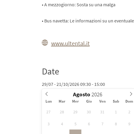
• A mezzogiorno: Sosta su una malga
• Bus navetta: Le informazioni su un eventual
www.ultental.it
Date
29/07 - 21/10/2026 09:30 - 15:00
Agosto
Lun
Mar
Mer
Gio
Ven
Sab
Dom
27
28
29
30
31
1
2
3
4
5
6
7
8
9