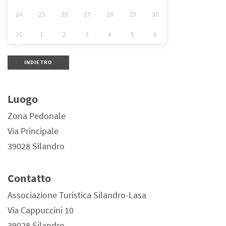
24
25
26
27
28
29
30
31
1
2
3
4
5
6
INDIETRO
Luogo
Zona Pedonale
Via Principale
39028 Silandro
Contatto
Associazione Turistica Silandro-Lasa
Via Cappuccini 10
39028 Silandro