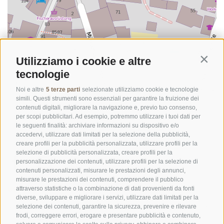
Utilizziamo i cookie e altre
Contin
tecnologie
©
OpenStreetMap
contributors
Noi e altre
5 terze parti
selezionate utilizziamo cookie e tecnologie
simili. Questi strumenti sono essenziali per garantire la fruizione dei
contenuti digitali, migliorare la navigazione e, previo tuo consenso,
per scopi pubblicitari. Ad esempio, potremmo utilizzare i tuoi dati per
le seguenti finalità: archiviare informazioni su dispositivo e/o
accedervi, utilizzare dati limitati per la selezione della pubblicità,
creare profili per la pubblicità personalizzata, utilizzare profili per la
selezione di pubblicità personalizzata, creare profili per la
personalizzazione dei contenuti, utilizzare profili per la selezione di
contenuti personalizzati, misurare le prestazioni degli annunci,
misurare le prestazioni dei contenuti, comprendere il pubblico
UFFICIO PER IL PARCO NAZIONALE DELLO STELVIO
attraverso statistiche o la combinazione di dati provenienti da fonti
diverse, sviluppare e migliorare i servizi, utilizzare dati limitati per la
SOCIAL MEDIA POLICY
|
CREDITS
|
MAPPA DEL SITO
|
COOKIE POLICY
|
PRIVACY
selezione dei contenuti, garantire la sicurezza, prevenire e rilevare
frodi, correggere errori, erogare e presentare pubblicità e contenuto,
|
Preferenze Cookies