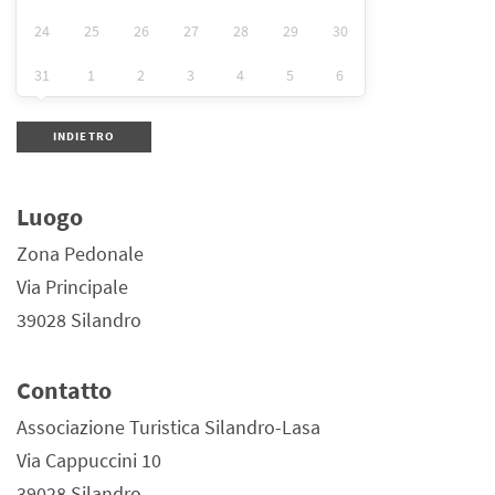
24
25
26
27
28
29
30
31
1
2
3
4
5
6
INDIETRO
Luogo
Zona Pedonale
Via Principale
39028 Silandro
Contatto
Associazione Turistica Silandro-Lasa
Via Cappuccini 10
39028 Silandro