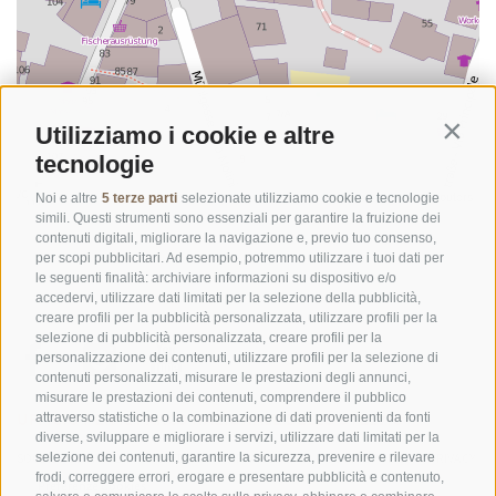
Utilizziamo i cookie e altre
Contin
tecnologie
©
OpenStreetMap
contributors
Noi e altre
5 terze parti
selezionate utilizziamo cookie e tecnologie
simili. Questi strumenti sono essenziali per garantire la fruizione dei
contenuti digitali, migliorare la navigazione e, previo tuo consenso,
per scopi pubblicitari. Ad esempio, potremmo utilizzare i tuoi dati per
le seguenti finalità: archiviare informazioni su dispositivo e/o
accedervi, utilizzare dati limitati per la selezione della pubblicità,
creare profili per la pubblicità personalizzata, utilizzare profili per la
selezione di pubblicità personalizzata, creare profili per la
personalizzazione dei contenuti, utilizzare profili per la selezione di
contenuti personalizzati, misurare le prestazioni degli annunci,
misurare le prestazioni dei contenuti, comprendere il pubblico
UFFICIO PER IL PARCO NAZIONALE DELLO STELVIO
attraverso statistiche o la combinazione di dati provenienti da fonti
diverse, sviluppare e migliorare i servizi, utilizzare dati limitati per la
SOCIAL MEDIA POLICY
|
CREDITS
|
MAPPA DEL SITO
|
COOKIE POLICY
|
PRIVACY
selezione dei contenuti, garantire la sicurezza, prevenire e rilevare
frodi, correggere errori, erogare e presentare pubblicità e contenuto,
|
Preferenze Cookies