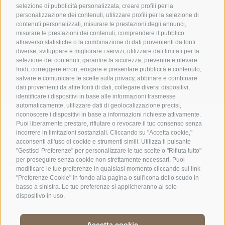
selezione di pubblicità personalizzata, creare profili per la
personalizzazione dei contenuti, utilizzare profili per la selezione di
contenuti personalizzati, misurare le prestazioni degli annunci,
misurare le prestazioni dei contenuti, comprendere il pubblico
UFFICIO PER IL PARCO NAZIONALE DELLO STELVIO
attraverso statistiche o la combinazione di dati provenienti da fonti
diverse, sviluppare e migliorare i servizi, utilizzare dati limitati per la
SOCIAL MEDIA POLICY
|
CREDITS
|
MAPPA DEL SITO
|
COOKIE POLICY
|
PRIVACY
selezione dei contenuti, garantire la sicurezza, prevenire e rilevare
frodi, correggere errori, erogare e presentare pubblicità e contenuto,
|
Preferenze Cookies
salvare e comunicare le scelte sulla privacy, abbinare e combinare
dati provenienti da altre fonti di dati, collegare diversi dispositivi,
identificare i dispositivi in base alle informazioni trasmesse
automaticamente, utilizzare dati di geolocalizzazione precisi,
riconoscere i dispositivi in base a informazioni richieste attivamente.
Puoi liberamente prestare, rifiutare o revocare il tuo consenso senza
incorrere in limitazioni sostanziali. Cliccando su "Accetta cookie,"
CONTATTI
CENTRI VISITATORI
acconsenti all'uso di cookie e strumenti simili. Utilizza il pulsante
"Gestisci Preferenze" per personalizzare le tue scelte o "Rifiuta tutto"
per proseguire senza cookie non strettamente necessari. Puoi
ESPERIENZE GUIDATE
SCUOLE
modificare le tue preferenze in qualsiasi momento cliccando sul link
NELLA NATURA
"Preferenze Cookie" in fondo alla pagina o sull'icona dello scudo in
basso a sinistra. Le tue preferenze si applicheranno al solo
dispositivo in uso.
Accetta cookie