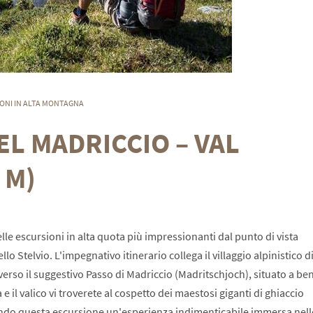
ONI IN ALTA MONTAGNA
EL MADRICCIO – VAL
 M)
le escursioni in alta quota più impressionanti dal punto di vista
o Stelvio. L'impegnativo itinerario collega il villaggio alpinistico d
verso il suggestivo Passo di Madriccio (Madritschjoch), situato a be
a e il valico vi troverete al cospetto dei maestosi giganti di ghiaccio
dendo questa escursione un'esperienza indimenticabile immersa nell