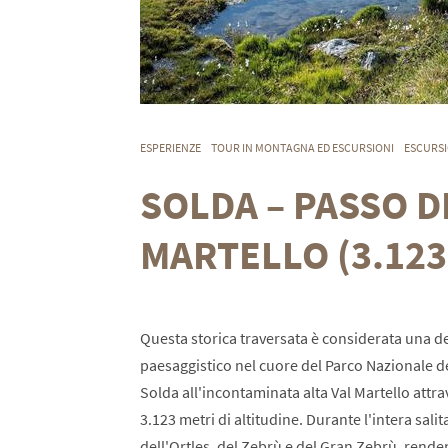
ESPERIENZE
TOUR IN MONTAGNA ED ESCURSIONI
ESCURSI
SOLDA – PASSO D
MARTELLO (3.123
Questa storica traversata è considerata una del
paesaggistico nel cuore del Parco Nazionale dell
Solda all'incontaminata alta Val Martello attra
3.123 metri di altitudine. Durante l'intera salit
dell'Ortles, del Zebrù e del Gran Zebrù, ren