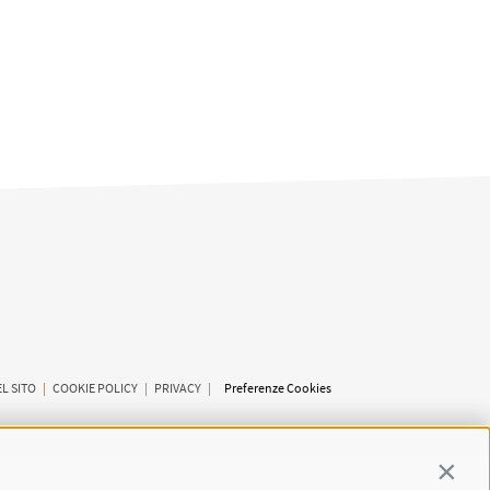
L SITO
|
COOKIE POLICY
|
PRIVACY
|
Preferenze Cookies
Contin