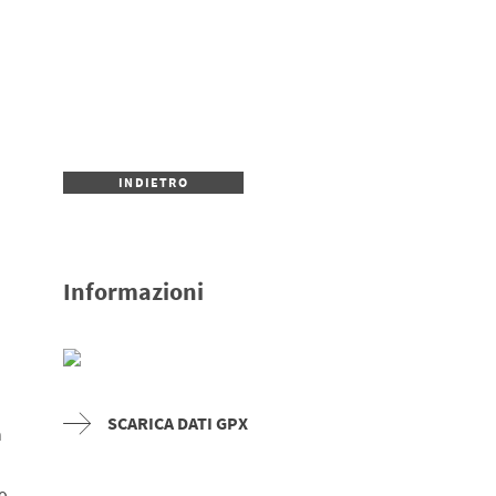
INDIETRO
Informazioni
i
SCARICA DATI GPX
n
o