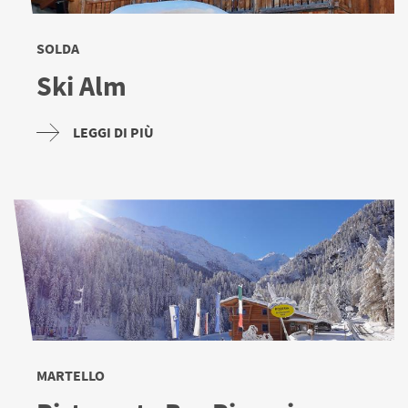
malga Mariolberg, la malga Stierbergalm, la malga Äußere
Schwemmalm, la malga Fiecht e il ristorante Steinrast
SOLDA
hanno già ricevuto il sigillo "Pura qualità in montagna".
Ski Alm
LEGGI DI PIÙ
MARTELLO