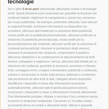
tecnologie
Noi e altre
5 terze parti
selezionate utilizziamo cookie e tecnologie
simili. Questi strumenti sono essenziali per garantire la fruizione dei
contenuti digitali, migliorare la navigazione e, previo tuo consenso,
per scopi pubblicitari. Ad esempio, potremmo utilizzare i tuoi dati per
le seguenti finalità: archiviare informazioni su dispositivo e/o
accedervi, utilizzare dati limitati per la selezione della pubblicità,
creare profili per la pubblicità personalizzata, utilizzare profili per la
selezione di pubblicità personalizzata, creare profili per la
personalizzazione dei contenuti, utilizzare profili per la selezione di
contenuti personalizzati, misurare le prestazioni degli annunci,
misurare le prestazioni dei contenuti, comprendere il pubblico
UFFICIO PER IL PARCO NAZIONALE DELLO STELVIO
attraverso statistiche o la combinazione di dati provenienti da fonti
diverse, sviluppare e migliorare i servizi, utilizzare dati limitati per la
selezione dei contenuti, garantire la sicurezza, prevenire e rilevare
SOCIAL MEDIA POLICY
|
CREDITS
|
MAPPA DEL SITO
|
COOKIE POLICY
|
PRIVACY
frodi, correggere errori, erogare e presentare pubblicità e contenuto,
|
Preferenze Cookies
salvare e comunicare le scelte sulla privacy, abbinare e combinare
dati provenienti da altre fonti di dati, collegare diversi dispositivi,
identificare i dispositivi in base alle informazioni trasmesse
automaticamente, utilizzare dati di geolocalizzazione precisi,
riconoscere i dispositivi in base a informazioni richieste attivamente.
Puoi liberamente prestare, rifiutare o revocare il tuo consenso senza
incorrere in limitazioni sostanziali. Cliccando su "Accetta cookie,"
CONTATTI
CENTRI VISITATORI
acconsenti all'uso di cookie e strumenti simili. Utilizza il pulsante