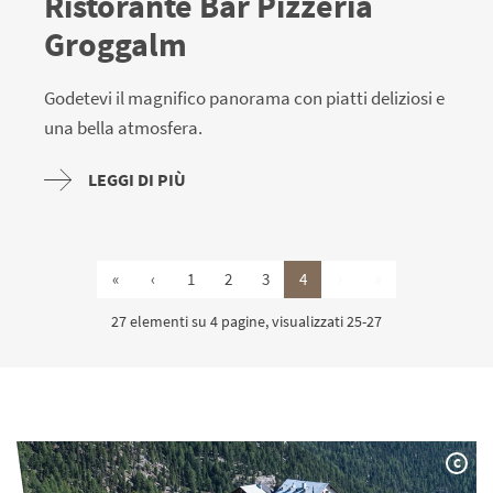
Ristorante Bar Pizzeria
Groggalm
Godetevi il magnifico panorama con piatti deliziosi e
una bella atmosfera.
LEGGI DI PIÙ
«
‹
1
2
3
4
›
»
27 elementi su 4 pagine, visualizzati 25-27
C