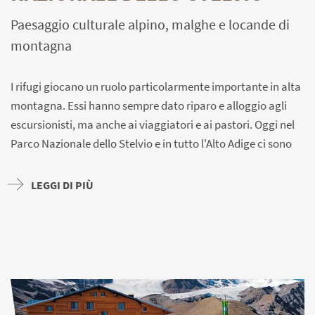
Paesaggio culturale alpino, malghe e locande di
montagna
I rifugi giocano un ruolo particolarmente importante in alta
montagna. Essi hanno sempre dato riparo e alloggio agli
escursionisti, ma anche ai viaggiatori e ai pastori. Oggi nel
Parco Nazionale dello Stelvio e in tutto l'Alto Adige ci sono
numerosi rifugi
che offrono, oltre al pernottamento, anche
un servizio di ristorazione.
LEGGI DI PIÙ
Gli escursionisti e gli appassionati di mountain bike si
ristorano sulle terrazze soleggiate, godendosi il panorama,
la pace e la natura. Non di rado, la buona cucina e
l'architettura essenziale degli stessi rifugi completano una
piacevole esperienza che unisce natura e gastronomia.
Molte malghe e caseifici del Parco Nazionale dello Stelvio