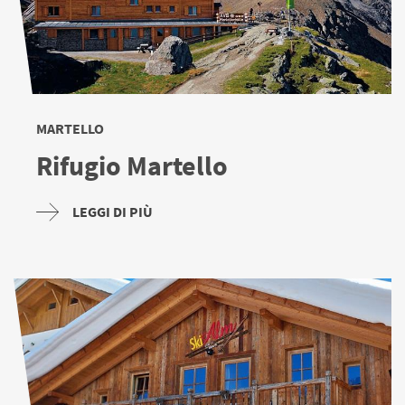
producono ancora oggi prodotti caseari di alta qualità,
come l'amato formaggio di malga della Val Venosta.
I rifugi nel Parco Nazionale dello Stelvio
MARTELLO
Il rifugio Borletti a Trafoi, il rifugio Serristori e il rifugio
Rifugio Martello
Tabaretta a Solda offrono una bella vista sull'Ortles, mentre
la malga di Prato avvicina gli escursionisti alla produzione
LEGGI DI PIÙ
di formaggio d'alta montagna. Vicino alla malga Stelvio si
possono osservare i cervi rossi custoditi in un recinto.
I tradizionali rifugi a conduzione familiare della Val d'Ultimo
sono anche una meta molto apprezzata dagli escursionisti.
L'offerta culinaria spazia dalla tradizionale Marende
altoatesina con Schüttelbrot, Speck e formaggio, alle
specialità della Val d'Ultimo. I rifugi di montagna come la