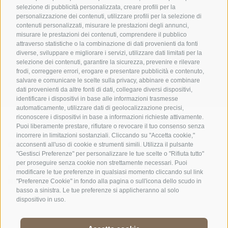
selezione di pubblicità personalizzata, creare profili per la
personalizzazione dei contenuti, utilizzare profili per la selezione di
contenuti personalizzati, misurare le prestazioni degli annunci,
misurare le prestazioni dei contenuti, comprendere il pubblico
UFFICIO PER IL PARCO NAZIONALE DELLO STELVIO
attraverso statistiche o la combinazione di dati provenienti da fonti
diverse, sviluppare e migliorare i servizi, utilizzare dati limitati per la
SOCIAL MEDIA POLICY
|
CREDITS
|
MAPPA DEL SITO
|
COOKIE POLICY
|
PRIVACY
selezione dei contenuti, garantire la sicurezza, prevenire e rilevare
frodi, correggere errori, erogare e presentare pubblicità e contenuto,
|
Preferenze Cookies
salvare e comunicare le scelte sulla privacy, abbinare e combinare
dati provenienti da altre fonti di dati, collegare diversi dispositivi,
identificare i dispositivi in base alle informazioni trasmesse
automaticamente, utilizzare dati di geolocalizzazione precisi,
riconoscere i dispositivi in base a informazioni richieste attivamente.
Puoi liberamente prestare, rifiutare o revocare il tuo consenso senza
incorrere in limitazioni sostanziali. Cliccando su "Accetta cookie,"
CONTATTI
CENTRI VISITATORI
acconsenti all'uso di cookie e strumenti simili. Utilizza il pulsante
"Gestisci Preferenze" per personalizzare le tue scelte o "Rifiuta tutto"
per proseguire senza cookie non strettamente necessari. Puoi
ESPERIENZE GUIDATE
SCUOLE
modificare le tue preferenze in qualsiasi momento cliccando sul link
NELLA NATURA
"Preferenze Cookie" in fondo alla pagina o sull'icona dello scudo in
basso a sinistra. Le tue preferenze si applicheranno al solo
dispositivo in uso.