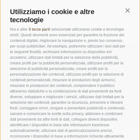
Utilizziamo i cookie e altre
Contin
tecnologie
Noi e altre
5 terze parti
selezionate utilizziamo cookie e tecnologie
simili. Questi strumenti sono essenziali per garantire la fruizione dei
contenuti digitali, migliorare la navigazione e, previo tuo consenso,
per scopi pubblicitari. Ad esempio, potremmo utilizzare i tuoi dati per
le seguenti finalità: archiviare informazioni su dispositivo e/o
accedervi, utilizzare dati limitati per la selezione della pubblicità,
creare profili per la pubblicità personalizzata, utilizzare profili per la
selezione di pubblicità personalizzata, creare profili per la
personalizzazione dei contenuti, utilizzare profili per la selezione di
contenuti personalizzati, misurare le prestazioni degli annunci,
misurare le prestazioni dei contenuti, comprendere il pubblico
UFFICIO PER IL PARCO NAZIONALE DELLO STELVIO
attraverso statistiche o la combinazione di dati provenienti da fonti
diverse, sviluppare e migliorare i servizi, utilizzare dati limitati per la
SOCIAL MEDIA POLICY
|
CREDITS
|
MAPPA DEL SITO
|
COOKIE POLICY
|
PRIVACY
selezione dei contenuti, garantire la sicurezza, prevenire e rilevare
frodi, correggere errori, erogare e presentare pubblicità e contenuto,
|
Preferenze Cookies
salvare e comunicare le scelte sulla privacy, abbinare e combinare
dati provenienti da altre fonti di dati, collegare diversi dispositivi,
identificare i dispositivi in base alle informazioni trasmesse
automaticamente, utilizzare dati di geolocalizzazione precisi,
riconoscere i dispositivi in base a informazioni richieste attivamente.