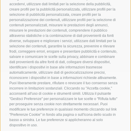
accedervi, utilizzare dati limitati per la selezione della pubblicità,
creare profili per la pubblicità personalizzata, utilizzare profili per la
selezione di pubblicità personalizzata, creare profili per la
personalizzazione dei contenuti, utilizzare profili per la selezione di
contenuti personalizzati, misurare le prestazioni degli annunci,
misurare le prestazioni dei contenuti, comprendere il pubblico
UFFICIO PER IL PARCO NAZIONALE DELLO STELVIO
attraverso statistiche o la combinazione di dati provenienti da fonti
diverse, sviluppare e migliorare i servizi, utilizzare dati limitati per la
SOCIAL MEDIA POLICY
|
CREDITS
|
MAPPA DEL SITO
|
COOKIE POLICY
|
PRIVACY
selezione dei contenuti, garantire la sicurezza, prevenire e rilevare
frodi, correggere errori, erogare e presentare pubblicità e contenuto,
|
Preferenze Cookies
salvare e comunicare le scelte sulla privacy, abbinare e combinare
dati provenienti da altre fonti di dati, collegare diversi dispositivi,
identificare i dispositivi in base alle informazioni trasmesse
automaticamente, utilizzare dati di geolocalizzazione precisi,
riconoscere i dispositivi in base a informazioni richieste attivamente.
Puoi liberamente prestare, rifiutare o revocare il tuo consenso senza
incorrere in limitazioni sostanziali. Cliccando su "Accetta cookie,"
CONTATTI
CENTRI VISITATORI
acconsenti all'uso di cookie e strumenti simili. Utilizza il pulsante
"Gestisci Preferenze" per personalizzare le tue scelte o "Rifiuta tutto"
per proseguire senza cookie non strettamente necessari. Puoi
ESPERIENZE GUIDATE
SCUOLE
modificare le tue preferenze in qualsiasi momento cliccando sul link
NELLA NATURA
"Preferenze Cookie" in fondo alla pagina o sull'icona dello scudo in
basso a sinistra. Le tue preferenze si applicheranno al solo
dispositivo in uso.