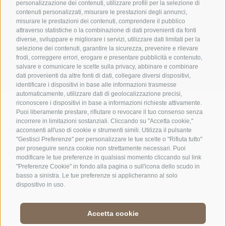
personalizzazione dei contenuti, utilizzare profili per la selezione di
contenuti personalizzati, misurare le prestazioni degli annunci,
misurare le prestazioni dei contenuti, comprendere il pubblico
UFFICIO PER IL PARCO NAZIONALE DELLO STELVIO
attraverso statistiche o la combinazione di dati provenienti da fonti
diverse, sviluppare e migliorare i servizi, utilizzare dati limitati per la
SOCIAL MEDIA POLICY
|
CREDITS
|
MAPPA DEL SITO
|
COOKIE POLICY
|
PRIVACY
selezione dei contenuti, garantire la sicurezza, prevenire e rilevare
frodi, correggere errori, erogare e presentare pubblicità e contenuto,
|
Preferenze Cookies
salvare e comunicare le scelte sulla privacy, abbinare e combinare
dati provenienti da altre fonti di dati, collegare diversi dispositivi,
identificare i dispositivi in base alle informazioni trasmesse
automaticamente, utilizzare dati di geolocalizzazione precisi,
riconoscere i dispositivi in base a informazioni richieste attivamente.
Puoi liberamente prestare, rifiutare o revocare il tuo consenso senza
incorrere in limitazioni sostanziali. Cliccando su "Accetta cookie,"
CONTATTI
CENTRI VISITATORI
acconsenti all'uso di cookie e strumenti simili. Utilizza il pulsante
"Gestisci Preferenze" per personalizzare le tue scelte o "Rifiuta tutto"
per proseguire senza cookie non strettamente necessari. Puoi
ESPERIENZE GUIDATE
SCUOLE
modificare le tue preferenze in qualsiasi momento cliccando sul link
NELLA NATURA
"Preferenze Cookie" in fondo alla pagina o sull'icona dello scudo in
basso a sinistra. Le tue preferenze si applicheranno al solo
dispositivo in uso.
Accetta cookie
DE
//
IT
//
EN