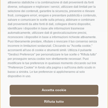
UFFICIO PER IL PARCO NAZIONALE DELLO STELVIO
attraverso statistiche o la combinazione di dati provenienti da fonti
diverse, sviluppare e migliorare i servizi, utilizzare dati limitati per la
SOCIAL MEDIA POLICY
|
CREDITS
|
MAPPA DEL SITO
|
COOKIE POLICY
|
PRIVACY
selezione dei contenuti, garantire la sicurezza, prevenire e rilevare
frodi, correggere errori, erogare e presentare pubblicità e contenuto,
|
Preferenze Cookies
salvare e comunicare le scelte sulla privacy, abbinare e combinare
dati provenienti da altre fonti di dati, collegare diversi dispositivi,
identificare i dispositivi in base alle informazioni trasmesse
automaticamente, utilizzare dati di geolocalizzazione precisi,
riconoscere i dispositivi in base a informazioni richieste attivamente.
Puoi liberamente prestare, rifiutare o revocare il tuo consenso senza
incorrere in limitazioni sostanziali. Cliccando su "Accetta cookie,"
CONTATTI
CENTRI VISITATORI
acconsenti all'uso di cookie e strumenti simili. Utilizza il pulsante
"Gestisci Preferenze" per personalizzare le tue scelte o "Rifiuta tutto"
per proseguire senza cookie non strettamente necessari. Puoi
ESPERIENZE GUIDATE
SCUOLE
modificare le tue preferenze in qualsiasi momento cliccando sul link
NELLA NATURA
"Preferenze Cookie" in fondo alla pagina o sull'icona dello scudo in
basso a sinistra. Le tue preferenze si applicheranno al solo
dispositivo in uso.
Accetta cookie
DE
//
IT
//
EN
Rifiuta tutto