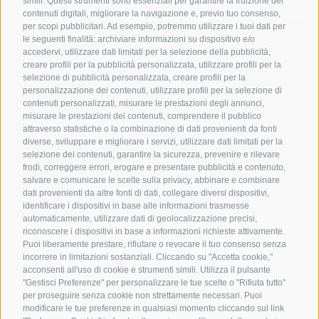
simili. Questi strumenti sono essenziali per garantire la fruizione dei
contenuti digitali, migliorare la navigazione e, previo tuo consenso,
per scopi pubblicitari. Ad esempio, potremmo utilizzare i tuoi dati per
le seguenti finalità: archiviare informazioni su dispositivo e/o
accedervi, utilizzare dati limitati per la selezione della pubblicità,
creare profili per la pubblicità personalizzata, utilizzare profili per la
selezione di pubblicità personalizzata, creare profili per la
personalizzazione dei contenuti, utilizzare profili per la selezione di
contenuti personalizzati, misurare le prestazioni degli annunci,
misurare le prestazioni dei contenuti, comprendere il pubblico
UFFICIO PER IL PARCO NAZIONALE DELLO STELVIO
attraverso statistiche o la combinazione di dati provenienti da fonti
diverse, sviluppare e migliorare i servizi, utilizzare dati limitati per la
selezione dei contenuti, garantire la sicurezza, prevenire e rilevare
SOCIAL MEDIA POLICY
|
CREDITS
|
MAPPA DEL SITO
|
COOKIE POLICY
|
PRIVACY
frodi, correggere errori, erogare e presentare pubblicità e contenuto,
|
Preferenze Cookies
salvare e comunicare le scelte sulla privacy, abbinare e combinare
dati provenienti da altre fonti di dati, collegare diversi dispositivi,
identificare i dispositivi in base alle informazioni trasmesse
automaticamente, utilizzare dati di geolocalizzazione precisi,
riconoscere i dispositivi in base a informazioni richieste attivamente.
Puoi liberamente prestare, rifiutare o revocare il tuo consenso senza
incorrere in limitazioni sostanziali. Cliccando su "Accetta cookie,"
CONTATTI
CENTRI VISITATORI
acconsenti all'uso di cookie e strumenti simili. Utilizza il pulsante
"Gestisci Preferenze" per personalizzare le tue scelte o "Rifiuta tutto"
per proseguire senza cookie non strettamente necessari. Puoi
ESPERIENZE GUIDATE
SCUOLE
modificare le tue preferenze in qualsiasi momento cliccando sul link