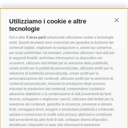
Utilizziamo i cookie e altre
Contin
tecnologie
Noi e altre
5 terze parti
selezionate utilizziamo cookie e tecnologie
simili. Questi strumenti sono essenziali per garantire la fruizione dei
contenuti digitali, migliorare la navigazione e, previo tuo consenso,
per scopi pubblicitari. Ad esempio, potremmo utilizzare i tuoi dati per
le seguenti finalità: archiviare informazioni su dispositivo e/o
accedervi, utilizzare dati limitati per la selezione della pubblicità,
creare profili per la pubblicità personalizzata, utilizzare profili per la
selezione di pubblicità personalizzata, creare profili per la
personalizzazione dei contenuti, utilizzare profili per la selezione di
contenuti personalizzati, misurare le prestazioni degli annunci,
misurare le prestazioni dei contenuti, comprendere il pubblico
UFFICIO PER IL PARCO NAZIONALE DELLO STELVIO
attraverso statistiche o la combinazione di dati provenienti da fonti
diverse, sviluppare e migliorare i servizi, utilizzare dati limitati per la
SOCIAL MEDIA POLICY
|
CREDITS
|
MAPPA DEL SITO
|
COOKIE POLICY
|
PRIVACY
selezione dei contenuti, garantire la sicurezza, prevenire e rilevare
frodi, correggere errori, erogare e presentare pubblicità e contenuto,
|
Preferenze Cookies
salvare e comunicare le scelte sulla privacy, abbinare e combinare
dati provenienti da altre fonti di dati, collegare diversi dispositivi,
identificare i dispositivi in base alle informazioni trasmesse