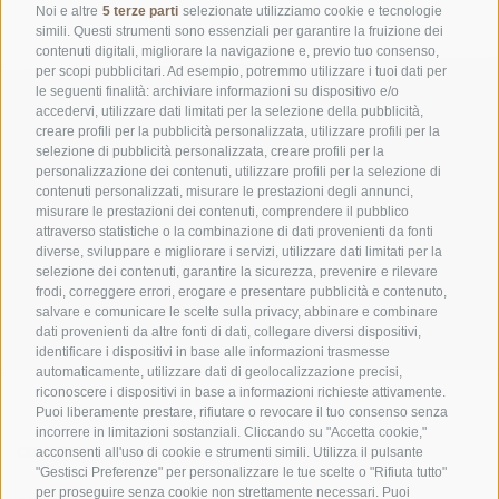
Noi e altre
5 terze parti
selezionate utilizziamo cookie e tecnologie
simili. Questi strumenti sono essenziali per garantire la fruizione dei
contenuti digitali, migliorare la navigazione e, previo tuo consenso,
per scopi pubblicitari. Ad esempio, potremmo utilizzare i tuoi dati per
le seguenti finalità: archiviare informazioni su dispositivo e/o
accedervi, utilizzare dati limitati per la selezione della pubblicità,
creare profili per la pubblicità personalizzata, utilizzare profili per la
selezione di pubblicità personalizzata, creare profili per la
personalizzazione dei contenuti, utilizzare profili per la selezione di
contenuti personalizzati, misurare le prestazioni degli annunci,
misurare le prestazioni dei contenuti, comprendere il pubblico
UFFICIO PER IL PARCO NAZIONALE DELLO STELVIO
attraverso statistiche o la combinazione di dati provenienti da fonti
diverse, sviluppare e migliorare i servizi, utilizzare dati limitati per la
selezione dei contenuti, garantire la sicurezza, prevenire e rilevare
SOCIAL MEDIA POLICY
|
CREDITS
|
MAPPA DEL SITO
|
COOKIE POLICY
|
PRIVACY
frodi, correggere errori, erogare e presentare pubblicità e contenuto,
|
Preferenze Cookies
salvare e comunicare le scelte sulla privacy, abbinare e combinare
dati provenienti da altre fonti di dati, collegare diversi dispositivi,
identificare i dispositivi in base alle informazioni trasmesse
automaticamente, utilizzare dati di geolocalizzazione precisi,
riconoscere i dispositivi in base a informazioni richieste attivamente.
Puoi liberamente prestare, rifiutare o revocare il tuo consenso senza
incorrere in limitazioni sostanziali. Cliccando su "Accetta cookie,"
CONTATTI
CENTRI VISITATORI
acconsenti all'uso di cookie e strumenti simili. Utilizza il pulsante
"Gestisci Preferenze" per personalizzare le tue scelte o "Rifiuta tutto"
per proseguire senza cookie non strettamente necessari. Puoi