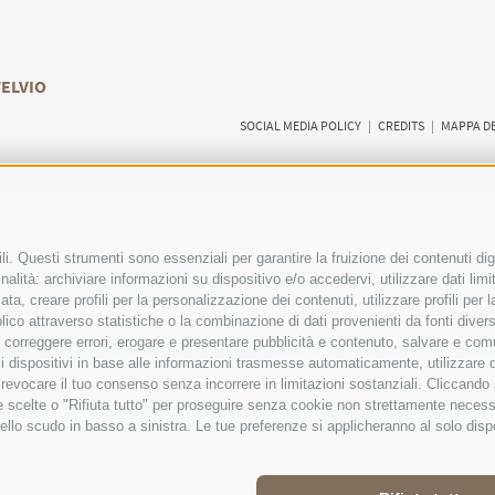
TELVIO
SOCIAL MEDIA POLICY
|
CREDITS
|
MAPPA DE
i. Questi strumenti sono essenziali per garantire la fruizione dei contenuti dig
RI VISITATORI
ESPERIENZE GUIDATE NELLA
alità: archiviare informazioni su dispositivo e/o accedervi, utilizzare dati limita
zata, creare profili per la personalizzazione dei contenuti, utilizzare profili per
NATURA
co attraverso statistiche o la combinazione di dati provenienti da fonti diverse, 
i, correggere errori, erogare e presentare pubblicità e contenuto, salvare e co
are i dispositivi in base alle informazioni trasmesse automaticamente, utilizzare 
o revocare il tuo consenso senza incorrere in limitazioni sostanziali. Cliccando
tue scelte o "Rifiuta tutto" per proseguire senza cookie non strettamente neces
ello scudo in basso a sinistra. Le tue preferenze si applicheranno al solo disp