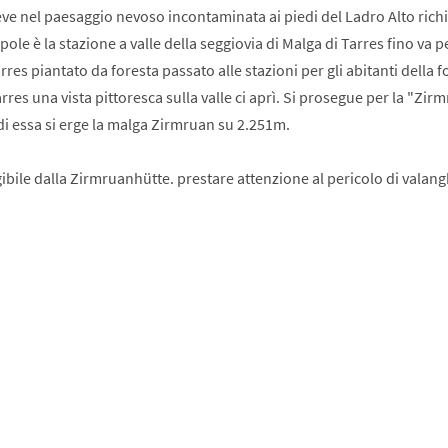
e nel paesaggio nevoso incontaminata ai piedi del Ladro Alto rich
ole è la stazione a valle della seggiovia di Malga di Tarres fino va pe
res piantato da foresta passato alle stazioni per gli abitanti della f
rres una vista pittoresca sulla valle ci aprì. Si prosegue per la "Zir
di essa si erge la malga Zirmruan su 2.251m.
bile dalla Zirmruanhütte. prestare attenzione al pericolo di valan