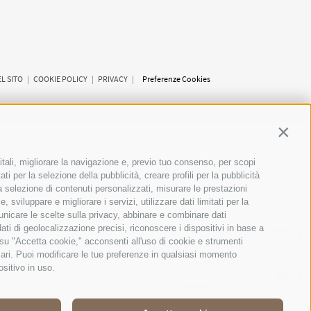
L SITO
|
COOKIE POLICY
|
PRIVACY
|
Preferenze Cookies
Contin
itali, migliorare la navigazione e, previo tuo consenso, per scopi
SCUOLE
ti per la selezione della pubblicità, creare profili per la pubblicità
 la selezione di contenuti personalizzati, misurare le prestazioni
sviluppare e migliorare i servizi, utilizzare dati limitati per la
municare le scelte sulla privacy, abbinare e combinare dati
dati di geolocalizzazione precisi, riconoscere i dispositivi in base a
EVE
 su "Accetta cookie," acconsenti all'uso di cookie e strumenti
sari. Puoi modificare le tue preferenze in qualsiasi momento
DE
//
IT
//
EN
ositivo in uso.
MET