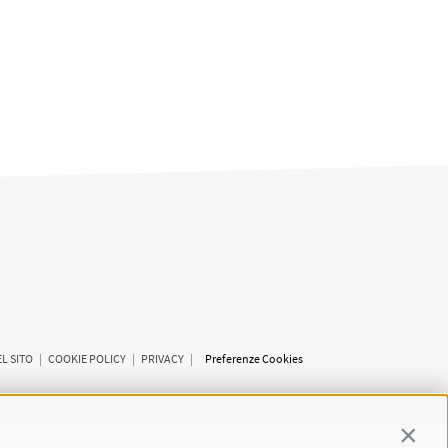
L SITO
|
COOKIE POLICY
|
PRIVACY
|
Preferenze Cookies
Contin