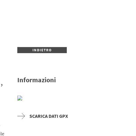
INDIETRO
Informazioni
,
SCARICA DATI GPX
e
ile