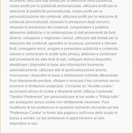
accedervi, utilizzare dati limitati per la selezione della pubblicità,
creare profili per la pubblicità personalizzata, utilizzare profili per la
selezione di pubblicità personalizzata, creare profili per la
personalizzazione dei contenuti, utilizzare profili per la selezione di
contenuti personalizzati, misurare le prestazioni degli annunci,
misurare le prestazioni dei contenuti, comprendere il pubblico
UFFICIO PER IL PARCO NAZIONALE DELLO STELVIO
attraverso statistiche o la combinazione di dati provenienti da fonti
diverse, sviluppare e migliorare i servizi, utilizzare dati limitati per la
SOCIAL MEDIA POLICY
|
CREDITS
|
MAPPA DEL SITO
|
COOKIE POLICY
|
PRIVACY
selezione dei contenuti, garantire la sicurezza, prevenire e rilevare
frodi, correggere errori, erogare e presentare pubblicità e contenuto,
|
Preferenze Cookies
salvare e comunicare le scelte sulla privacy, abbinare e combinare
dati provenienti da altre fonti di dati, collegare diversi dispositivi,
identificare i dispositivi in base alle informazioni trasmesse
automaticamente, utilizzare dati di geolocalizzazione precisi,
riconoscere i dispositivi in base a informazioni richieste attivamente.
Puoi liberamente prestare, rifiutare o revocare il tuo consenso senza
incorrere in limitazioni sostanziali. Cliccando su "Accetta cookie,"
CONTATTI
CENTRI VISITATORI
acconsenti all'uso di cookie e strumenti simili. Utilizza il pulsante
"Gestisci Preferenze" per personalizzare le tue scelte o "Rifiuta tutto"
per proseguire senza cookie non strettamente necessari. Puoi
ESPERIENZE GUIDATE
SCUOLE
modificare le tue preferenze in qualsiasi momento cliccando sul link
NELLA NATURA
"Preferenze Cookie" in fondo alla pagina o sull'icona dello scudo in
basso a sinistra. Le tue preferenze si applicheranno al solo
dispositivo in uso.