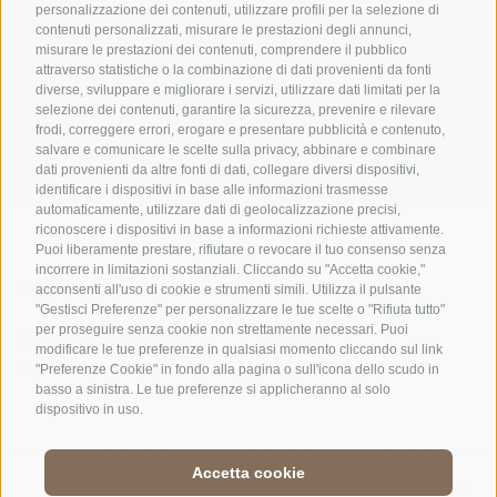
personalizzazione dei contenuti, utilizzare profili per la selezione di
contenuti personalizzati, misurare le prestazioni degli annunci,
misurare le prestazioni dei contenuti, comprendere il pubblico
UFFICIO PER IL PARCO NAZIONALE DELLO STELVIO
attraverso statistiche o la combinazione di dati provenienti da fonti
diverse, sviluppare e migliorare i servizi, utilizzare dati limitati per la
selezione dei contenuti, garantire la sicurezza, prevenire e rilevare
SOCIAL MEDIA POLICY
|
CREDITS
|
MAPPA DEL SITO
|
COOKIE POLICY
|
PRIVACY
frodi, correggere errori, erogare e presentare pubblicità e contenuto,
|
Preferenze Cookies
salvare e comunicare le scelte sulla privacy, abbinare e combinare
dati provenienti da altre fonti di dati, collegare diversi dispositivi,
identificare i dispositivi in base alle informazioni trasmesse
automaticamente, utilizzare dati di geolocalizzazione precisi,
riconoscere i dispositivi in base a informazioni richieste attivamente.
Puoi liberamente prestare, rifiutare o revocare il tuo consenso senza
incorrere in limitazioni sostanziali. Cliccando su "Accetta cookie,"
CONTATTI
CENTRI VISITATORI
acconsenti all'uso di cookie e strumenti simili. Utilizza il pulsante
"Gestisci Preferenze" per personalizzare le tue scelte o "Rifiuta tutto"
per proseguire senza cookie non strettamente necessari. Puoi
ESPERIENZE GUIDATE
SCUOLE
modificare le tue preferenze in qualsiasi momento cliccando sul link
NELLA NATURA
"Preferenze Cookie" in fondo alla pagina o sull'icona dello scudo in
basso a sinistra. Le tue preferenze si applicheranno al solo
dispositivo in uso.
Accetta cookie
DE
//
IT
//
EN