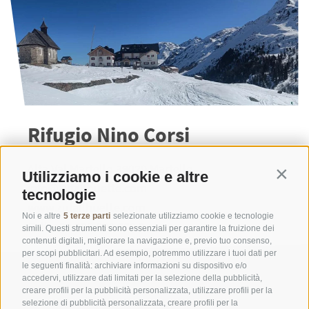
Rifugio Nino Corsi
Alta Val Martello 39020 Martello
Utilizziamo i cookie e altre
Contin
info@zufallhuette.com
tecnologie
www.zufallhuette.com
Noi e altre
5 terze parti
selezionate utilizziamo cookie e tecnologie
Cell. +39 335 630 660 3
simili. Questi strumenti sono essenziali per garantire la fruizione dei
contenuti digitali, migliorare la navigazione e, previo tuo consenso,
per scopi pubblicitari. Ad esempio, potremmo utilizzare i tuoi dati per
le seguenti finalità: archiviare informazioni su dispositivo e/o
accedervi, utilizzare dati limitati per la selezione della pubblicità,
creare profili per la pubblicità personalizzata, utilizzare profili per la
selezione di pubblicità personalizzata, creare profili per la