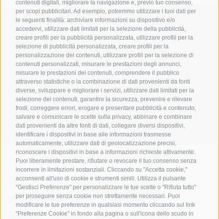
contenuti digitali, migliorare la navigazione e, previo tuo consenso,
per scopi pubblicitari. Ad esempio, potremmo utilizzare i tuoi dati per
le seguenti finalità: archiviare informazioni su dispositivo e/o
accedervi, utilizzare dati limitati per la selezione della pubblicità,
creare profili per la pubblicità personalizzata, utilizzare profili per la
selezione di pubblicità personalizzata, creare profili per la
personalizzazione dei contenuti, utilizzare profili per la selezione di
contenuti personalizzati, misurare le prestazioni degli annunci,
misurare le prestazioni dei contenuti, comprendere il pubblico
UFFICIO PER IL PARCO NAZIONALE DELLO STELVIO
attraverso statistiche o la combinazione di dati provenienti da fonti
diverse, sviluppare e migliorare i servizi, utilizzare dati limitati per la
SOCIAL MEDIA POLICY
|
CREDITS
|
MAPPA DEL SITO
|
COOKIE POLICY
|
PRIVACY
selezione dei contenuti, garantire la sicurezza, prevenire e rilevare
frodi, correggere errori, erogare e presentare pubblicità e contenuto,
|
Preferenze Cookies
salvare e comunicare le scelte sulla privacy, abbinare e combinare
dati provenienti da altre fonti di dati, collegare diversi dispositivi,
identificare i dispositivi in base alle informazioni trasmesse
automaticamente, utilizzare dati di geolocalizzazione precisi,
riconoscere i dispositivi in base a informazioni richieste attivamente.
Puoi liberamente prestare, rifiutare o revocare il tuo consenso senza
incorrere in limitazioni sostanziali. Cliccando su "Accetta cookie,"
CONTATTI
CENTRI VISITATORI
acconsenti all'uso di cookie e strumenti simili. Utilizza il pulsante
"Gestisci Preferenze" per personalizzare le tue scelte o "Rifiuta tutto"
per proseguire senza cookie non strettamente necessari. Puoi
ESPERIENZE GUIDATE
SCUOLE
modificare le tue preferenze in qualsiasi momento cliccando sul link
NELLA NATURA
"Preferenze Cookie" in fondo alla pagina o sull'icona dello scudo in