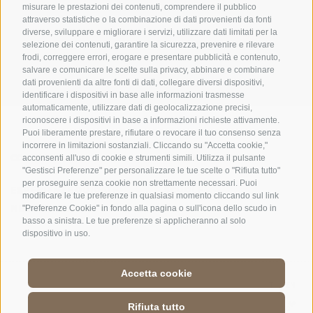
misurare le prestazioni dei contenuti, comprendere il pubblico
UFFICIO PER IL PARCO NAZIONALE DELLO STELVIO
attraverso statistiche o la combinazione di dati provenienti da fonti
diverse, sviluppare e migliorare i servizi, utilizzare dati limitati per la
SOCIAL MEDIA POLICY
|
CREDITS
|
MAPPA DEL SITO
|
COOKIE POLICY
|
PRIVACY
selezione dei contenuti, garantire la sicurezza, prevenire e rilevare
frodi, correggere errori, erogare e presentare pubblicità e contenuto,
|
Preferenze Cookies
salvare e comunicare le scelte sulla privacy, abbinare e combinare
dati provenienti da altre fonti di dati, collegare diversi dispositivi,
identificare i dispositivi in base alle informazioni trasmesse
automaticamente, utilizzare dati di geolocalizzazione precisi,
riconoscere i dispositivi in base a informazioni richieste attivamente.
Puoi liberamente prestare, rifiutare o revocare il tuo consenso senza
incorrere in limitazioni sostanziali. Cliccando su "Accetta cookie,"
CONTATTI
CENTRI VISITATORI
acconsenti all'uso di cookie e strumenti simili. Utilizza il pulsante
"Gestisci Preferenze" per personalizzare le tue scelte o "Rifiuta tutto"
per proseguire senza cookie non strettamente necessari. Puoi
ESPERIENZE GUIDATE
SCUOLE
modificare le tue preferenze in qualsiasi momento cliccando sul link
NELLA NATURA
"Preferenze Cookie" in fondo alla pagina o sull'icona dello scudo in
basso a sinistra. Le tue preferenze si applicheranno al solo
dispositivo in uso.
Accetta cookie
DE
//
IT
//
EN
Rifiuta tutto