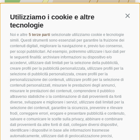
Utilizziamo i cookie e altre
Contin
tecnologie
©
OpenStreetMap
contributors
Noi e altre
5 terze parti
selezionate utilizziamo cookie e tecnologie
simili. Questi strumenti sono essenziali per garantire la fruizione dei
contenuti digitali, migliorare la navigazione e, previo tuo consenso,
per scopi pubblicitari. Ad esempio, potremmo utilizzare i tuoi dati per
le seguenti finalità: archiviare informazioni su dispositivo e/o
accedervi, utilizzare dati limitati per la selezione della pubblicità,
creare profili per la pubblicità personalizzata, utilizzare profili per la
selezione di pubblicità personalizzata, creare profili per la
personalizzazione dei contenuti, utilizzare profili per la selezione di
contenuti personalizzati, misurare le prestazioni degli annunci,
misurare le prestazioni dei contenuti, comprendere il pubblico
UFFICIO PER IL PARCO NAZIONALE DELLO STELVIO
attraverso statistiche o la combinazione di dati provenienti da fonti
diverse, sviluppare e migliorare i servizi, utilizzare dati limitati per la
SOCIAL MEDIA POLICY
|
CREDITS
|
MAPPA DEL SITO
|
COOKIE POLICY
|
PRIVACY
selezione dei contenuti, garantire la sicurezza, prevenire e rilevare
frodi, correggere errori, erogare e presentare pubblicità e contenuto,
|
Preferenze Cookies
salvare e comunicare le scelte sulla privacy, abbinare e combinare
dati provenienti da altre fonti di dati, collegare diversi dispositivi,
identificare i dispositivi in base alle informazioni trasmesse
automaticamente, utilizzare dati di geolocalizzazione precisi,