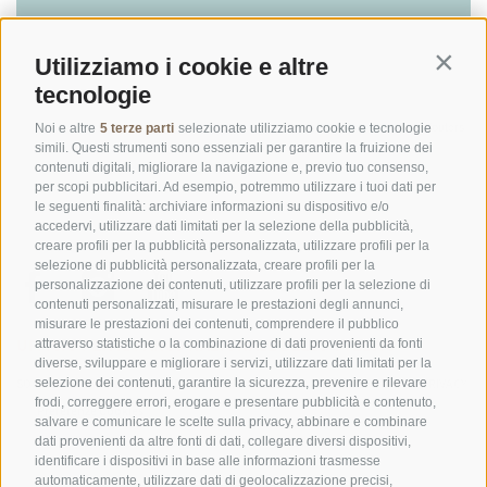
Utilizziamo i cookie e altre
Contin
tecnologie
©
OpenStreetMap
contributors
Noi e altre
5 terze parti
selezionate utilizziamo cookie e tecnologie
simili. Questi strumenti sono essenziali per garantire la fruizione dei
contenuti digitali, migliorare la navigazione e, previo tuo consenso,
per scopi pubblicitari. Ad esempio, potremmo utilizzare i tuoi dati per
le seguenti finalità: archiviare informazioni su dispositivo e/o
accedervi, utilizzare dati limitati per la selezione della pubblicità,
creare profili per la pubblicità personalizzata, utilizzare profili per la
selezione di pubblicità personalizzata, creare profili per la
personalizzazione dei contenuti, utilizzare profili per la selezione di
contenuti personalizzati, misurare le prestazioni degli annunci,
misurare le prestazioni dei contenuti, comprendere il pubblico
UFFICIO PER IL PARCO NAZIONALE DELLO STELVIO
attraverso statistiche o la combinazione di dati provenienti da fonti
diverse, sviluppare e migliorare i servizi, utilizzare dati limitati per la
selezione dei contenuti, garantire la sicurezza, prevenire e rilevare
SOCIAL MEDIA POLICY
|
CREDITS
|
MAPPA DEL SITO
|
COOKIE POLICY
|
PRIVACY
frodi, correggere errori, erogare e presentare pubblicità e contenuto,
|
Preferenze Cookies
salvare e comunicare le scelte sulla privacy, abbinare e combinare
dati provenienti da altre fonti di dati, collegare diversi dispositivi,
identificare i dispositivi in base alle informazioni trasmesse
automaticamente, utilizzare dati di geolocalizzazione precisi,