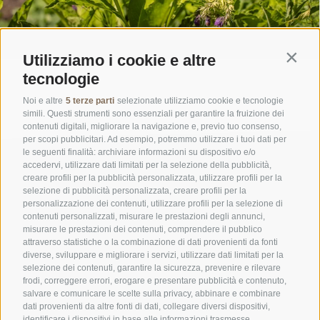
Utilizziamo i cookie e altre
Contin
tecnologie
Noi e altre
5 terze parti
selezionate utilizziamo cookie e tecnologie
simili. Questi strumenti sono essenziali per garantire la fruizione dei
contenuti digitali, migliorare la navigazione e, previo tuo consenso,
per scopi pubblicitari. Ad esempio, potremmo utilizzare i tuoi dati per
le seguenti finalità: archiviare informazioni su dispositivo e/o
accedervi, utilizzare dati limitati per la selezione della pubblicità,
creare profili per la pubblicità personalizzata, utilizzare profili per la
selezione di pubblicità personalizzata, creare profili per la
personalizzazione dei contenuti, utilizzare profili per la selezione di
contenuti personalizzati, misurare le prestazioni degli annunci,
misurare le prestazioni dei contenuti, comprendere il pubblico
UFFICIO PER IL PARCO NAZIONALE DELLO STELVIO
attraverso statistiche o la combinazione di dati provenienti da fonti
diverse, sviluppare e migliorare i servizi, utilizzare dati limitati per la
selezione dei contenuti, garantire la sicurezza, prevenire e rilevare
SOCIAL MEDIA POLICY
|
CREDITS
|
MAPPA DEL SITO
|
COOKIE POLICY
|
PRIVACY
frodi, correggere errori, erogare e presentare pubblicità e contenuto,
|
Preferenze Cookies
salvare e comunicare le scelte sulla privacy, abbinare e combinare
dati provenienti da altre fonti di dati, collegare diversi dispositivi,
identificare i dispositivi in base alle informazioni trasmesse