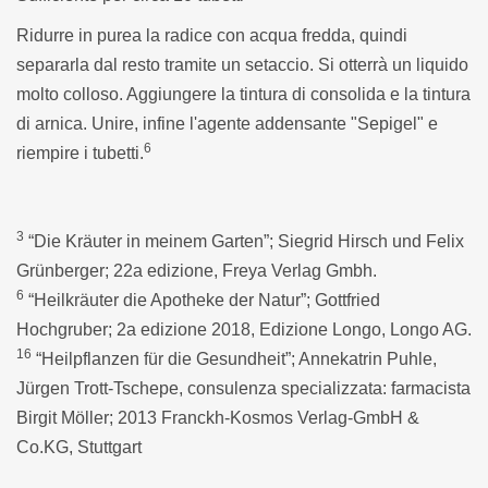
Ridurre in purea la radice con acqua fredda, quindi
separarla dal resto tramite un setaccio. Si otterrà un liquido
molto colloso. Aggiungere la tintura di consolida e la tintura
di arnica. Unire, infine l'agente addensante "Sepigel" e
6
riempire i tubetti.
3
“Die Kräuter in meinem Garten”; Siegrid Hirsch und Felix
Grünberger; 22a edizione, Freya Verlag Gmbh.
6
“Heilkräuter die Apotheke der Natur”; Gottfried
Hochgruber; 2a edizione 2018, Edizione Longo, Longo AG.
16
“Heilpflanzen für die Gesundheit”; Annekatrin Puhle,
Jürgen Trott-Tschepe, consulenza specializzata: farmacista
Birgit Möller; 2013 Franckh-Kosmos Verlag-GmbH &
Co.KG, Stuttgart