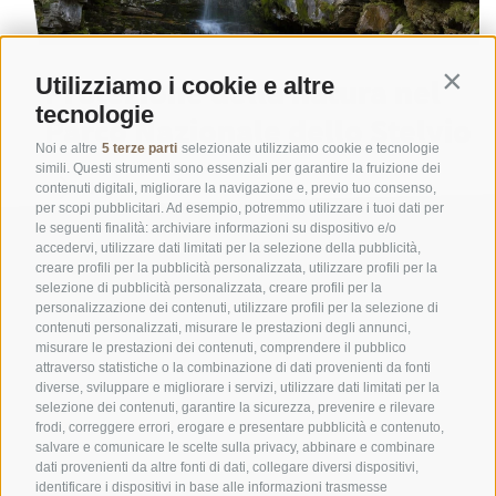
Protezione della natura nel
Utilizziamo i cookie e altre
Contin
tecnologie
Parco Nazionale dello Stelvio
Noi e altre
5 terze parti
selezionate utilizziamo cookie e tecnologie
simili. Questi strumenti sono essenziali per garantire la fruizione dei
LEGGI DI PIÙ
contenuti digitali, migliorare la navigazione e, previo tuo consenso,
per scopi pubblicitari. Ad esempio, potremmo utilizzare i tuoi dati per
le seguenti finalità: archiviare informazioni su dispositivo e/o
accedervi, utilizzare dati limitati per la selezione della pubblicità,
creare profili per la pubblicità personalizzata, utilizzare profili per la
selezione di pubblicità personalizzata, creare profili per la
personalizzazione dei contenuti, utilizzare profili per la selezione di
contenuti personalizzati, misurare le prestazioni degli annunci,
misurare le prestazioni dei contenuti, comprendere il pubblico
UFFICIO PER IL PARCO NAZIONALE DELLO STELVIO
attraverso statistiche o la combinazione di dati provenienti da fonti
diverse, sviluppare e migliorare i servizi, utilizzare dati limitati per la
SOCIAL MEDIA POLICY
|
CREDITS
|
MAPPA DEL SITO
|
COOKIE POLICY
|
PRIVACY
selezione dei contenuti, garantire la sicurezza, prevenire e rilevare
frodi, correggere errori, erogare e presentare pubblicità e contenuto,
|
Preferenze Cookies
salvare e comunicare le scelte sulla privacy, abbinare e combinare
dati provenienti da altre fonti di dati, collegare diversi dispositivi,
identificare i dispositivi in base alle informazioni trasmesse