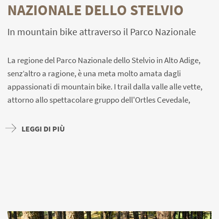
NAZIONALE DELLO STELVIO
In mountain bike attraverso il Parco Nazionale
La regione del Parco Nazionale dello Stelvio in Alto Adige,
senz’altro a ragione, è una meta molto amata dagli
appassionati di mountain bike. I trail dalla valle alle vette,
attorno allo spettacolare gruppo dell'Ortles Cevedale,
garantiscono una vacanza emozionante a principianti e
professionisti, con e-bike e biciclette tradizionali.
LEGGI DI PIÙ
I percorsi attraverso i prati e gli alpeggi, attraverso i boschi
e in alta montagna hanno diversi gradi di difficoltà, ma sono
tutti ben percorribili. Alcuni percorsi e tappe a bassa quota
sono adatti ai principianti, altri sono vere e proprie sfide
anche per gli appassionati di ciclismo.