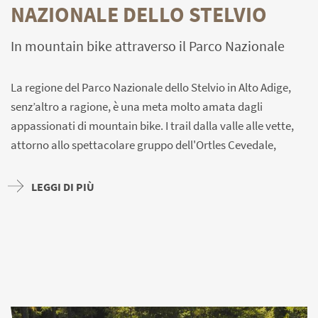
NAZIONALE DELLO STELVIO
In mountain bike attraverso il Parco Nazionale
La regione del Parco Nazionale dello Stelvio in Alto Adige,
senz’altro a ragione, è una meta molto amata dagli
appassionati di mountain bike. I trail dalla valle alle vette,
attorno allo spettacolare gruppo dell'Ortles Cevedale,
garantiscono una vacanza emozionante a principianti e
professionisti, con e-bike e biciclette tradizionali.
LEGGI DI PIÙ
I percorsi attraverso i prati e gli alpeggi, attraverso i boschi
e in alta montagna hanno diversi gradi di difficoltà, ma sono
tutti ben percorribili. Alcuni percorsi e tappe a bassa quota
sono adatti ai principianti, altri sono vere e proprie sfide
anche per gli appassionati di ciclismo.