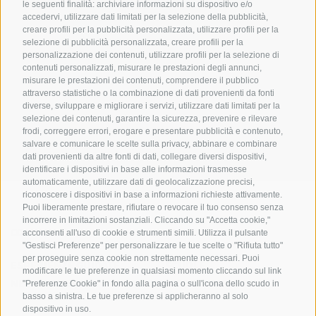
le seguenti finalità: archiviare informazioni su dispositivo e/o
accedervi, utilizzare dati limitati per la selezione della pubblicità,
creare profili per la pubblicità personalizzata, utilizzare profili per la
selezione di pubblicità personalizzata, creare profili per la
personalizzazione dei contenuti, utilizzare profili per la selezione di
contenuti personalizzati, misurare le prestazioni degli annunci,
misurare le prestazioni dei contenuti, comprendere il pubblico
UFFICIO PER IL PARCO NAZIONALE DELLO STELVIO
attraverso statistiche o la combinazione di dati provenienti da fonti
diverse, sviluppare e migliorare i servizi, utilizzare dati limitati per la
SOCIAL MEDIA POLICY
|
CREDITS
|
MAPPA DEL SITO
|
COOKIE POLICY
|
PRIVACY
selezione dei contenuti, garantire la sicurezza, prevenire e rilevare
frodi, correggere errori, erogare e presentare pubblicità e contenuto,
|
Preferenze Cookies
salvare e comunicare le scelte sulla privacy, abbinare e combinare
dati provenienti da altre fonti di dati, collegare diversi dispositivi,
identificare i dispositivi in base alle informazioni trasmesse
automaticamente, utilizzare dati di geolocalizzazione precisi,
riconoscere i dispositivi in base a informazioni richieste attivamente.
Puoi liberamente prestare, rifiutare o revocare il tuo consenso senza
incorrere in limitazioni sostanziali. Cliccando su "Accetta cookie,"
CONTATTI
CENTRI VISITATORI
acconsenti all'uso di cookie e strumenti simili. Utilizza il pulsante
"Gestisci Preferenze" per personalizzare le tue scelte o "Rifiuta tutto"
per proseguire senza cookie non strettamente necessari. Puoi
ESPERIENZE GUIDATE
SCUOLE
modificare le tue preferenze in qualsiasi momento cliccando sul link
NELLA NATURA
"Preferenze Cookie" in fondo alla pagina o sull'icona dello scudo in
basso a sinistra. Le tue preferenze si applicheranno al solo
dispositivo in uso.