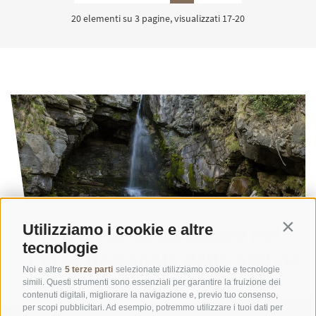
20 elementi su 3 pagine, visualizzati 17-20
Protezione della natura nel
Utilizziamo i cookie e altre
Contin
tecnologie
Parco Nazionale dello Stelvio
Noi e altre
5 terze parti
selezionate utilizziamo cookie e tecnologie
simili. Questi strumenti sono essenziali per garantire la fruizione dei
LEGGI DI PIÙ
contenuti digitali, migliorare la navigazione e, previo tuo consenso,
per scopi pubblicitari. Ad esempio, potremmo utilizzare i tuoi dati per