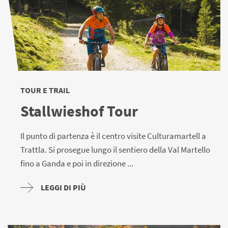
I tour per MTB che si snodano attraverso il Parco Nazionale
dello Stelvio offrono una vista impressionante sulle catene
montuose e sulle cime circostanti. Numerosi rifugi lungo i
percorsi offrono ai ciclisti la possibilità di riposarsi e gustare
le specialità regionali altoatesine.
TOUR E TRAIL
I percorsi per la mountain bike sono ben segnalati e i relativi
Stallwieshof Tour
dati GPS sono disponibili per il download gratuito. Inoltre,
l'intero parco nazionale è coperto dal GPS.
Il punto di partenza è il centro visite Culturamartell a
Trattla. Si prosegue lungo il sentiero della Val Martello
fino a Ganda e poi in direzione ...
LEGGI DI PIÙ