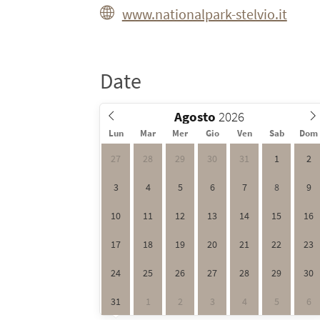
www.nationalpark-stelvio.it
Date
Agosto
Lun
Mar
Mer
Gio
Ven
Sab
Dom
27
28
29
30
31
1
2
3
4
5
6
7
8
9
10
11
12
13
14
15
16
17
18
19
20
21
22
23
24
25
26
27
28
29
30
31
1
2
3
4
5
6