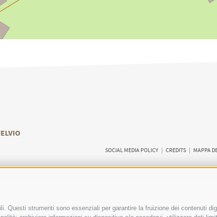
TELVIO
SOCIAL MEDIA POLICY
|
CREDITS
|
MAPPA DE
i. Questi strumenti sono essenziali per garantire la fruizione dei contenuti dig
RI VISITATORI
ESPERIENZE GUIDATE NELLA