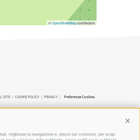
©
OpenStreetMap
contributors
L SITO
|
COOKIE POLICY
|
PRIVACY
|
Preferenze Cookies
Contin
itali, migliorare la navigazione e, previo tuo consenso, per scopi
SCUOLE